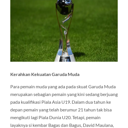
Kerahkan Kekuatan Garuda Muda
Para pemain muda yang ada pada skuat Garuda Muda
merupakan sebagian pemain yang kini sedang berjuang
pada kualifikasi Piala Asia U19. Dalam dua tahun ke
depan pemain yang telah berumur 21 tahun tak bisa
mengikuti lagi Piala Dunia U20. Tetapi, pemain
layaknya si kembar Bagas dan Bagus, David Maulana,