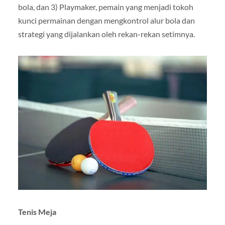
bola, dan 3) Playmaker, pemain yang menjadi tokoh
kunci permainan dengan mengkontrol alur bola dan
strategi yang dijalankan oleh rekan-rekan setimnya.
Tenis Meja