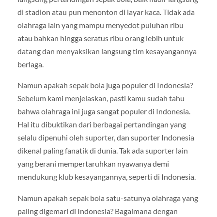
di stadion atau pun menonton di layar kaca. Tidak ada
olahraga lain yang mampu menyedot puluhan ribu
atau bahkan hingga seratus ribu orang lebih untuk
datang dan menyaksikan langsung tim kesayangannya
berlaga.
Namun apakah sepak bola juga populer di Indonesia?
Sebelum kami menjelaskan, pasti kamu sudah tahu
bahwa olahraga ini juga sangat populer di Indonesia.
Hal itu dibuktikan dari berbagai pertandingan yang
selalu dipenuhi oleh suporter, dan suporter Indonesia
dikenal paling fanatik di dunia. Tak ada suporter lain
yang berani mempertaruhkan nyawanya demi
mendukung klub kesayangannya, seperti di Indonesia.
Namun apakah sepak bola satu-satunya olahraga yang
paling digemari di Indonesia? Bagaimana dengan