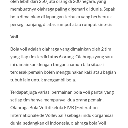
oleh lebih dari 250 juta orang di 200 negara, yang
membuatnya olahraga paling digemari di dunia. Sepak
bola dimainkan di lapangan terbuka yang berbentuk
persegi panjang, di atas rumput atau rumput sintetis
Voli
Bola voli adalah olahraga yang dimainkan oleh 2 tim
yang tiap tim terdiri atas 6 orang. Olahraga yang satu
ini dimainkan dengan tangan, namun bila situasi
terdesak pemain boleh menggunakan kaki atau bagian
tubuh lain untuk mengambil bola.
Terdapat juga variasi permainan bola voli pantai yang
setiap tim hanya mempunyai dua orang pemain.
Olahraga Bola Voli dikelola FIVB (Federation
Internationale de Volleyball) sebagai induk organisasi
dunia, sedangkan di Indonesia, olahraga bola Voli