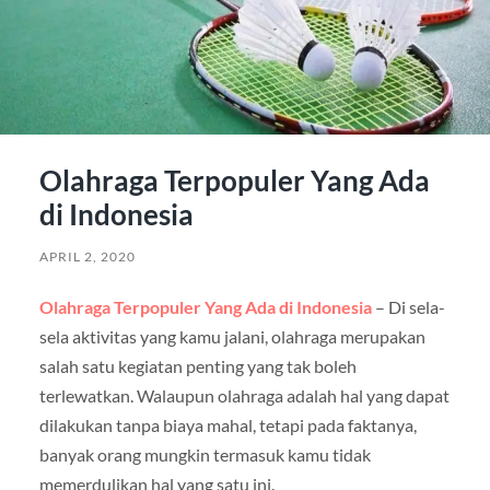
Olahraga Terpopuler Yang Ada
di Indonesia
APRIL 2, 2020
Olahraga Terpopuler Yang Ada di Indonesia
– Di sela-
sela aktivitas yang kamu jalani, olahraga merupakan
salah satu kegiatan penting yang tak boleh
terlewatkan. Walaupun olahraga adalah hal yang dapat
dilakukan tanpa biaya mahal, tetapi pada faktanya,
banyak orang mungkin termasuk kamu tidak
memerdulikan hal yang satu ini.