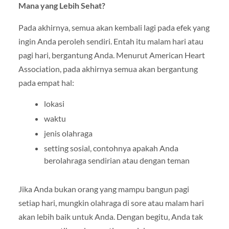
Mana yang Lebih Sehat?
Pada akhirnya, semua akan kembali lagi pada efek yang
ingin Anda peroleh sendiri. Entah itu malam hari atau
pagi hari, bergantung Anda. Menurut American Heart
Association, pada akhirnya semua akan bergantung
pada empat hal:
lokasi
waktu
jenis olahraga
setting sosial, contohnya apakah Anda
berolahraga sendirian atau dengan teman
Jika Anda bukan orang yang mampu bangun pagi
setiap hari, mungkin olahraga di sore atau malam hari
akan lebih baik untuk Anda. Dengan begitu, Anda tak