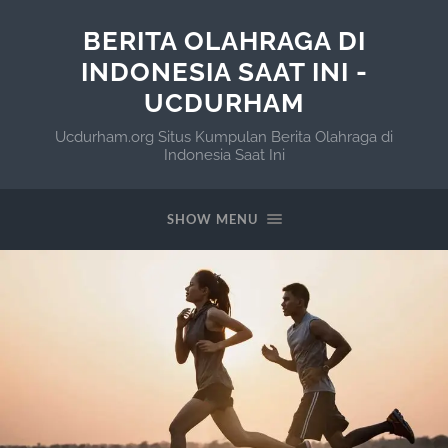
BERITA OLAHRAGA DI
INDONESIA SAAT INI -
UCDURHAM
Ucdurham.org Situs Kumpulan Berita Olahraga di
Indonesia Saat Ini
SHOW MENU