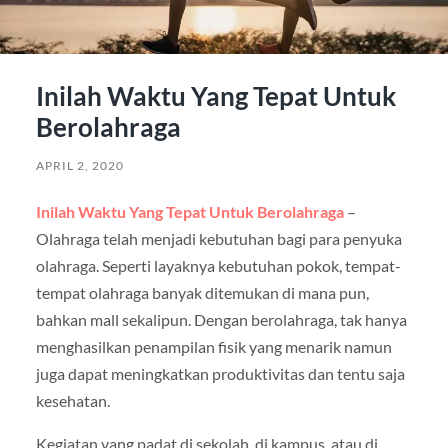
Inilah Waktu Yang Tepat Untuk
Berolahraga
APRIL 2, 2020
Inilah Waktu Yang Tepat Untuk Berolahraga
–
Olahraga telah menjadi kebutuhan bagi para penyuka
olahraga. Seperti layaknya kebutuhan pokok, tempat-
tempat olahraga banyak ditemukan di mana pun,
bahkan mall sekalipun. Dengan berolahraga, tak hanya
menghasilkan penampilan fisik yang menarik namun
juga dapat meningkatkan produktivitas dan tentu saja
kesehatan.
Kegiatan yang padat di sekolah, di kampus, atau di