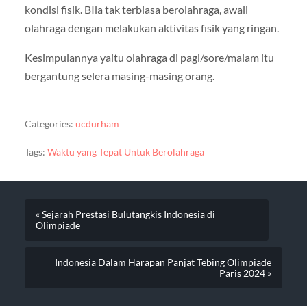
kondisi fisik. BIla tak terbiasa berolahraga, awali
olahraga dengan melakukan aktivitas fisik yang ringan.
Kesimpulannya yaitu olahraga di pagi/sore/malam itu
bergantung selera masing-masing orang.
Categories:
ucdurham
Tags:
Waktu yang Tepat Untuk Berolahraga
« Sejarah Prestasi Bulutangkis Indonesia di
Olimpiade
Indonesia Dalam Harapan Panjat Tebing Olimpiade
Paris 2024 »