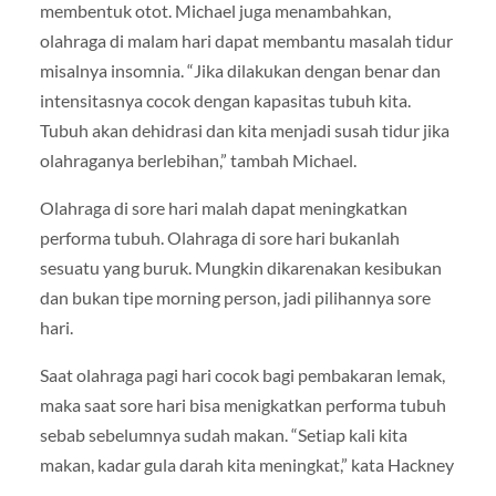
membentuk otot. Michael juga menambahkan,
olahraga di malam hari dapat membantu masalah tidur
misalnya insomnia. “Jika dilakukan dengan benar dan
intensitasnya cocok dengan kapasitas tubuh kita.
Tubuh akan dehidrasi dan kita menjadi susah tidur jika
olahraganya berlebihan,” tambah Michael.
Olahraga di sore hari malah dapat meningkatkan
performa tubuh. Olahraga di sore hari bukanlah
sesuatu yang buruk. Mungkin dikarenakan kesibukan
dan bukan tipe morning person, jadi pilihannya sore
hari.
Saat olahraga pagi hari cocok bagi pembakaran lemak,
maka saat sore hari bisa menigkatkan performa tubuh
sebab sebelumnya sudah makan. “Setiap kali kita
makan, kadar gula darah kita meningkat,” kata Hackney